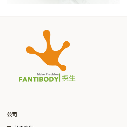
FAP-
ST2 Ag
–
293
or 
HC008
Co
FAB-
H009-
2B6
Mouse
MMP-3
2B6
2B
基质金属蛋白酶3
Ab
6A
抗体
FAB-
Matrix
H009-
6A9
Mouse
Metalloproteinase
6A9
3
Cal
MMP-3
FAP-
–
293
or 
Ag
HC009
Co
FAB-
H010-
1D2
CHO
1D2
FAB-
公司
H010-
1D3
CHO
2F4