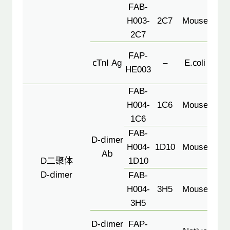
FAB-
H003-
2C7
Mouse
2C7
Cal
FAP-
cTnI Ag
–
E.coli
or 
HE003
Co
FAB-
H004-
1C6
Mouse
1C6
FAB-
D-dimer
1D1
H004-
1D10
Mouse
Ab
D二聚体
1D10
3H
D-dimer
FAB-
H004-
3H5
Mouse
3H5
Cal
D-dimer
FAP-