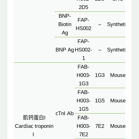
2D5
BNP-
FAP-
Biotin
–
Synthetic
HS002
Cal
Ag
or 
FAP-
Co
BNP Ag
HS002-
–
Synthetic
1
FAB-
H003-
1G3
Mouse
1G3
FAB-
1G
H003-
1G5
Mouse
7E2(
1G5
cTnI Ab
g
肌钙蛋白I
FAB-
Cardiac troponin
H003-
7E2
Mouse
2C7
I
7E2