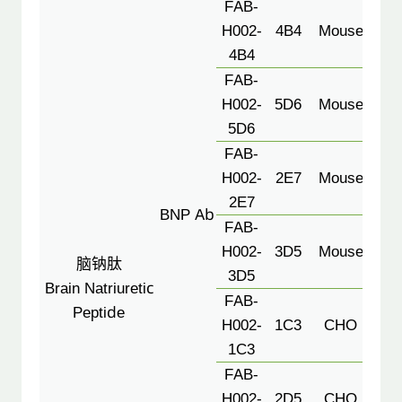
FAB-
H002-
4B4
Mouse
4B4
FAB-
H002-
5D6
Mouse
5D6
FAB-
5D6
H002-
2E7
Mouse
C
2E7
BNP Ab
3D5
FAB-
H002-
3D5
Mouse
脑钠肽
2D5
3D5
Brain Natriuretic
C
FAB-
Peptide
H002-
1C3
CHO
1C3
FAB-
H002-
2D5
CHO