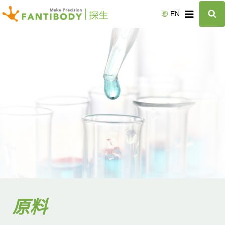
跳
EN
转
到
内
容
原料