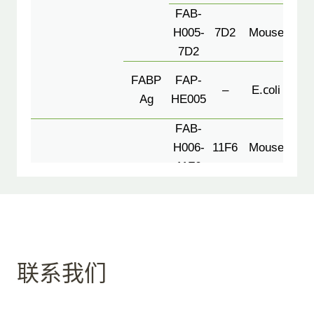
FAB-
H005-
7D2
Mouse
7D2
Cal
FABP
FAP-
–
E.coli
or 
Ag
HE005
Co
FAB-
H006-
11F6
Mouse
11F6
FAB-
H006-
3A7
Mouse
3A7
1
FAB-
3A7
MYO Ab
H006-
3A8
CHO
联系我们
肌红蛋白
3A8
3A8
Myoglobin
FAB-