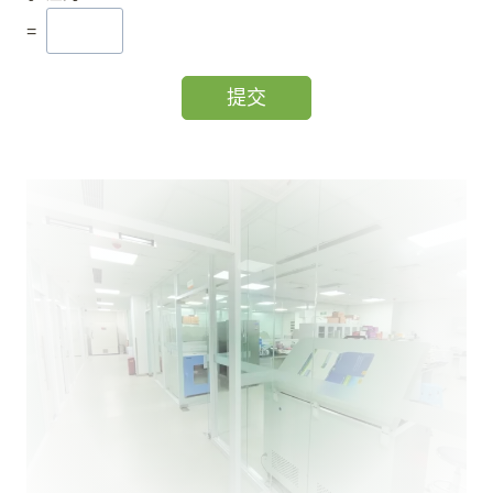
FAB-
=
H008-
13D12
Mouse
1
13D12
1B2
提交
生长刺激表达基
FAB-
1
因2蛋白
ST2 Ab
H008-
2G2
Mouse
4C7
Growth
2G2
1
STimulation
2G2
FAB-
expressed gene
H008-
13B1
Mouse
2
7E5
13B1
FAB-
H008-
4C7
Mouse
4C7
FAB-
H008-
1B2
Mouse
1B2
Cal