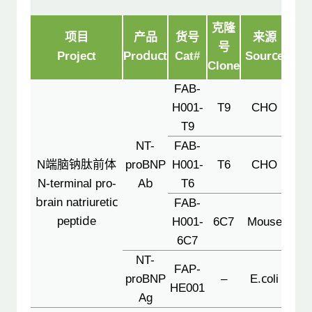
克隆
Pa
项目
产品
货号
来源
号
(Ca
Project
Product
Cat#
Source
Clone
Det
FAB-
H001-
T9
CHO
T9
NT-
FAB-
T6
N端脑钠肽前体
proBNP
H001-
T6
CHO
N-terminal pro-
Ab
T6
T9(
brain natriuretic
L
FAB-
peptide
H001-
6C7
Mouse
6C7
NT-
Cal
FAP-
proBNP
–
E.coli
or 
HE001
Ag
Co