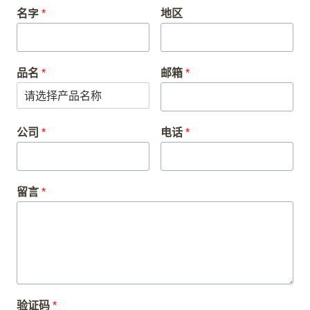
H006-
4D8
CHO
名字
*
地区
4D8
FAB-
H006-
pAb-1
Rabbit
品名
*
邮箱
*
P1
Cal
FAP-
MYO Ag
–
E.coli
or 
HE006
公司
*
电话
*
Co
Cal
髓过氧化物酶
FAP-
MPO Ag
–
293
or 
Myeloperoxidase
HC007
留言
*
Co
FAB-
H008-
6A9
Mouse
6A9
FAB-
H008-
7E5
Mouse
验证码
*
7E5