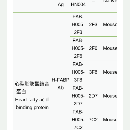
–
Native
or 
Ag
HN004
Co
FAB-
H005-
2F3
Mouse
2F3
FAB-
H005-
2F6
Mouse
2F6
2F6
FAB-
C
H005-
3F8
Mouse
H-FABP
3F8
心型脂肪酸结合
2D7
Ab
FAB-
蛋白
H005-
2D7
Mouse
Heart fatty acid
7D2
2D7
binding protein
FAB-
7C
H005-
7C2
Mouse
7C2